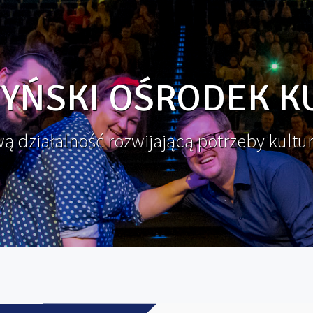
YŃSKI OŚRODEK K
 działalność rozwijającą potrzeby kultu