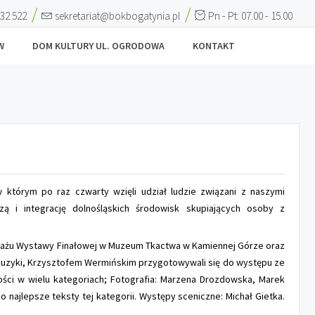
 32 522
sekretariat@bokbogatynia.pl
Pn - Pt: 07.00 - 15.00
W
DOM KULTURY UL. OGRODOWA
KONTAKT
którym po raz czwarty wzięli udział ludzie związani z naszymi
ą i integrację dolnośląskich środowisk skupiających osoby z
ernisażu Wystawy Finałowej w Muzeum Tkactwa w Kamiennej Górze oraz
 muzyki, Krzysztofem Wermińskim przygotowywali się do występu ze
ości w wielu kategoriach; Fotografia: Marzena Drozdowska, Marek
 najlepsze teksty tej kategorii. Występy sceniczne: Michał Gietka.