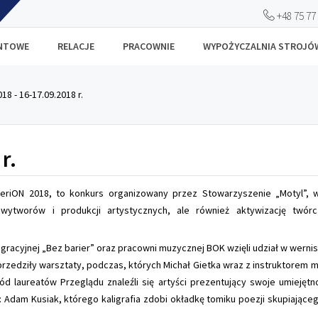
+48 75 77
ANTOWE
RELACJE
PRACOWNIE
WYPOŻYCZALNIA STROJÓ
18 - 16-17.09.2018 r.
r.
eriON 2018, to konkurs organizowany przez Stowarzyszenie „Motyl”, w 
wytworów i produkcji artystycznych, ale również aktywizację twórcz
ntegracyjnej „Bez barier” oraz pracowni muzycznej BOK wzięli udział w w
rzedziły warsztaty, podczas, których Michał Gietka wraz z instruktorem
d laureatów Przeglądu znaleźli się artyści prezentujący swoje umiejętn
 Adam Kusiak, którego kaligrafia zdobi okładkę tomiku poezji skupiającego