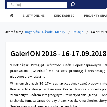
BILETY ONLINE
KINO KADR 3D
PROJEKTY GR
Jesteś tutaj:
Bogatyński Ośrodek Kultury
Relacje
GaleriON 20
GaleriON 2018 - 16-17.09.2018 
V Dolnośląski Przegląd Twórczości Osób Niepełnosprawnych Gal
pracowniami. „GaleriON” ma na celu promocję i prezentację 
niepełnosprawnościami.
W minionych dniach (16 i 17 września) uczestnicy zajęć pracowni i
Koncertach Finałowych w Kamiennej Górze i Jaworze. Koncerty pop
znamienitym Chórem Integracyjnym Stowarzyszenia „Motyl” . Wśró
Michałek, Tomasz Ornat. Obrazy: Adam Kusiak, Anna Chećko. Litery:
Serdecznie gratulujemy wszystkim uczestnikom!