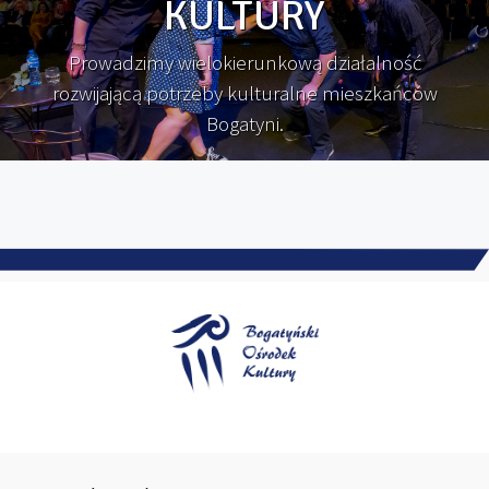
KULTURY
Prowadzimy wielokierunkową działalność
rozwijającą potrzeby kulturalne mieszkańców
Bogatyni.