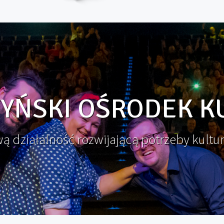
YŃSKI OŚRODEK K
 działalność rozwijającą potrzeby kultu