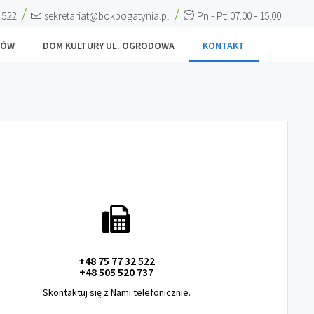
 522
sekretariat@bokbogatynia.pl
Pn - Pt: 07.00 - 15.00
JÓW
DOM KULTURY UL. OGRODOWA
KONTAKT
+48 75 77 32 522
+48 505 520 737
Skontaktuj się z Nami telefonicznie.