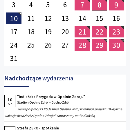
7
8
9
3
4
5
6
10
11
12
13
14
15
16
21
22
23
17
18
19
20
28
29
30
24
25
26
27
31
Nadchodzące
wydarzenia
"Indiańska Przygoda w Opolnie Zdroju"
10
-
Stadion Opolno Zdrój
Opolno-Zdrój
Sie
We współpracy z LKS Jaśnica Opolno Zdrój w ramach projektu "Aktywne
wakacje dla dzieci z Opolna Zdroju" zapraszamy na "Indiańską
Strefa ZERO - spotkanie