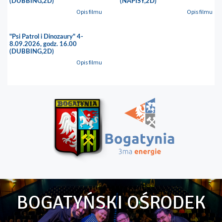
(DUBBING,2D)
(NAPISY,2D)
Opis filmu
Opis filmu
"Psi Patrol i Dinozaury" 4-
8.09.2026, godz. 16.00
(DUBBING,2D)
Opis filmu
BOGATYŃSKI OŚRODEK