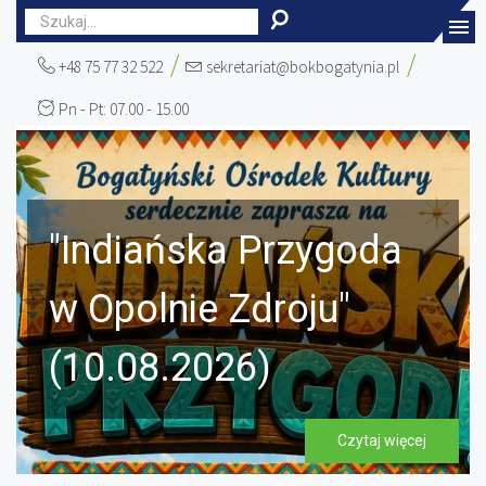
rok
miesiąc
miesiąc
rok
+48 75 77 32 522
sekretariat@bokbogatynia.pl
Pn - Pt: 07.00 - 15.00
"Indiańska Przygoda
w Opolnie Zdroju"
(10.08.2026)
Czytaj więcej