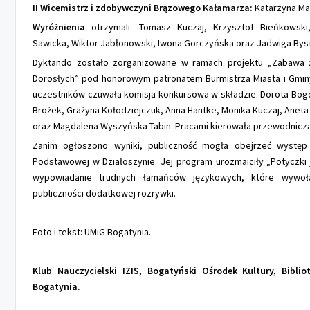
II Wicemistrz i zdobywczyni Brązowego Kałamarza:
Katarzyna Ma
Wyróżnienia
otrzymali: Tomasz Kuczaj, Krzysztof Bieńkowski
Sawicka, Wiktor Jabłonowski, Iwona Gorczyńska oraz Jadwiga Bys
Dyktando zostało zorganizowane w ramach projektu „Zabawa z
Dorosłych” pod honorowym patronatem Burmistrza Miasta i Gmin
uczestników czuwała komisja konkursowa w składzie: Dorota Bog
Brożek, Grażyna Kołodziejczuk, Anna Hantke, Monika Kuczaj, Anet
oraz Magdalena Wyszyńska-Tabin. Pracami kierowała przewodnicz
Zanim ogłoszono wyniki, publiczność mogła obejrzeć występ 
Podstawowej w Działoszynie. Jej program urozmaiciły „Potyczki 
wypowiadanie trudnych łamańców językowych, które wywoła
publiczności dodatkowej rozrywki.
Foto i tekst: UMiG Bogatynia.
Klub Nauczycielski IZIS, Bogatyński Ośrodek Kultury, Bibli
Bogatynia.