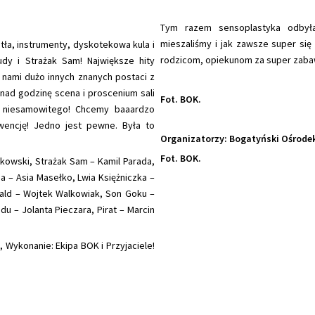
Tym razem sensoplastyka odbyła 
mieszaliśmy i jak zawsze super się
tła, instrumenty, dyskotekowa kula i
rodzicom, opiekunom za super zaba
dy i Strażak Sam! Największe hity
z nami dużo innych znanych postaci z
onad godzinę scena i proscenium sali
Fot. BOK.
ś niesamowitego! Chcemy baaardzo
wencję! Jedno jest pewne. Była to
Organizatorzy: Bogatyński Ośrodek
Fot. BOK.
ykowski, Strażak Sam – Kamil Parada,
a – Asia Masełko, Lwia Księżniczka –
ald – Wojtek Walkowiak, Son Goku –
u – Jolanta Pieczara, Pirat – Marcin
 Wykonanie: Ekipa BOK i Przyjaciele!