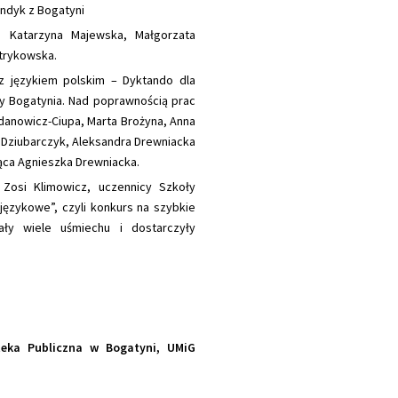
ndyk z Bogatyni
, Katarzyna Majewska, Małgorzata
trykowska.
 językiem polskim – Dyktando dla
y Bogatynia. Nad poprawnością prac
danowicz-Ciupa, Marta Brożyna, Anna
a Dziubarczyk, Aleksandra Drewniacka
ąca Agnieszka Drewniacka.
Zosi Klimowicz, uczennicy Szkoły
językowe”, czyli konkurs na szybkie
ły wiele uśmiechu i dostarczyły
oteka Publiczna w Bogatyni, UMiG