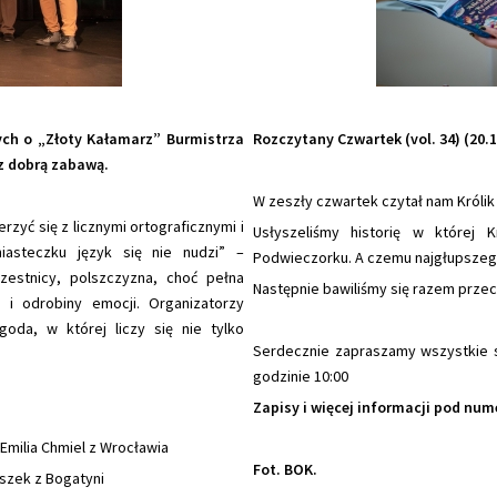
ych o „Złoty Kałamarz” Burmistrza
Rozczytany Czwartek (vol. 34) (20.1
 z dobrą zabawą.
W zeszły czwartek czytał nam Królik
zyć się z licznymi ortograficznymi i
Usłyszeliśmy historię w której K
iasteczku język się nie nudzi” –
Podwieczorku. A czemu najgłupszego ?
zestnicy, polszczyzna, choć pełna
Następnie bawiliśmy się razem prze
i i odrobiny emocji. Organizatorzy
oda, w której liczy się nie tylko
Serdecznie zapraszamy wszystkie s
godzinie 10:00
Zapisy i więcej informacji pod num
Emilia Chmiel z Wrocławia
Fot. BOK.
szek z Bogatyni