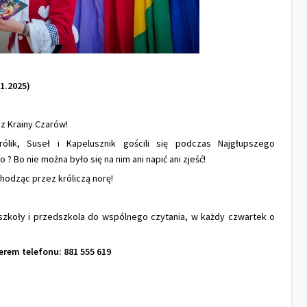
1.2025)
 z Krainy Czarów!
rólik, Suseł i Kapelusznik gościli się podczas Najgłupszego
 Bo nie można było się na nim ani napić ani zjeść!
chodząc przez króliczą norę!
zkoły i przedszkola do wspólnego czytania, w każdy czwartek o
erem telefonu: 881 555 619