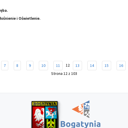
ręba.
ośnienie i Oświetlenie.
12
7
8
9
10
11
13
14
15
16
Strona 12 z 103