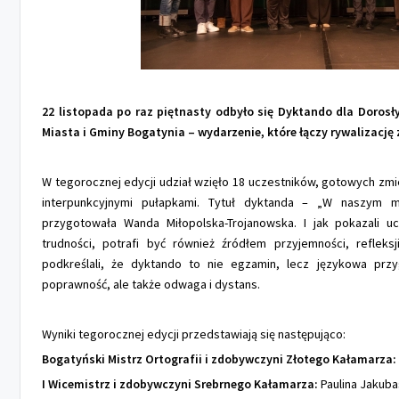
22 listopada po raz piętnasty odbyło się Dyktando dla Dorosł
Miasta i Gminy Bogatynia – wydarzenie, które łączy rywalizację
W tegorocznej edycji udział wzięło 18 uczestników, gotowych zmier
interpunkcyjnymi pułapkami. Tytuł dyktanda – „W naszym m
przygotowała Wanda Miłopolska-Trojanowska. I jak pokazali uc
trudności, potrafi być również źródłem przyjemności, refleksj
podkreślali, że dyktando to nie egzamin, lecz językowa przyg
poprawność, ale także odwaga i dystans.
Wyniki tegorocznej edycji przedstawiają się następująco:
Bogatyński Mistrz Ortografii i zdobywczyni Złotego Kałamarza:
I Wicemistrz i zdobywczyni Srebrnego Kałamarza:
Paulina Jakuba