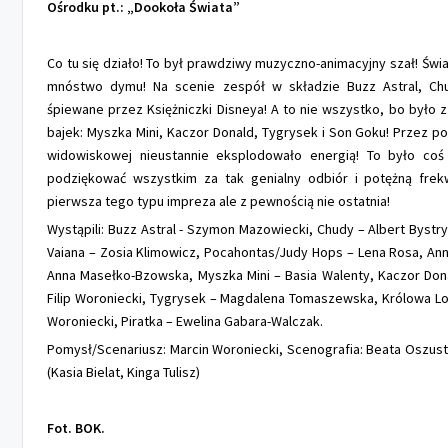
Ośrodku pt.: „Dookoła Świata”
Co tu się działo! To był prawdziwy muzyczno-animacyjny szał! Świa
mnóstwo dymu! Na scenie zespół w składzie Buzz Astral, Chu
śpiewane przez Księżniczki Disneya! A to nie wszystko, bo było 
bajek: Myszka Mini, Kaczor Donald, Tygrysek i Son Goku! Przez p
widowiskowej nieustannie eksplodowało energią! To było co
podziękować wszystkim za tak genialny odbiór i potężną frek
pierwsza tego typu impreza ale z pewnością nie ostatnia!
Wystąpili: Buzz Astral - Szymon Mazowiecki, Chudy – Albert Bystr
Vaiana – Zosia Klimowicz, Pocahontas/Judy Hops – Lena Rosa, Ann
Anna Masełko-Bzowska, Myszka Mini – Basia Walenty, Kaczor Don
Filip Woroniecki, Tygrysek – Magdalena Tomaszewska, Królowa Lod
Woroniecki, Piratka – Ewelina Gabara-Walczak.
Pomysł/Scenariusz: Marcin Woroniecki, Scenografia: Beata Oszust,
(Kasia Bielat, Kinga Tulisz)
Fot. BOK.