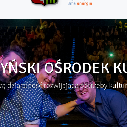
YŃSKI OŚRODEK K
 działalność rozwijającą potrzeby kultu