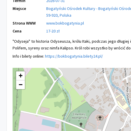
Termin
2026-07-31
Miejsce
Bogatyński Ośrodek Kultury - Bogatyński Ośrodek
59-920, Polska
Strona WWW
www.bokbogatynia.pl
Cena
17-20 zł
"Odyseja" to historia Odyseusza, królu Itaki, podczas jego długie
Polifem, syreny oraz nimfa Kalipso. Król robi wszystko by wrócić d
Info i bilety online:
https://bokbogatynia.bilety24.pl/
+
−