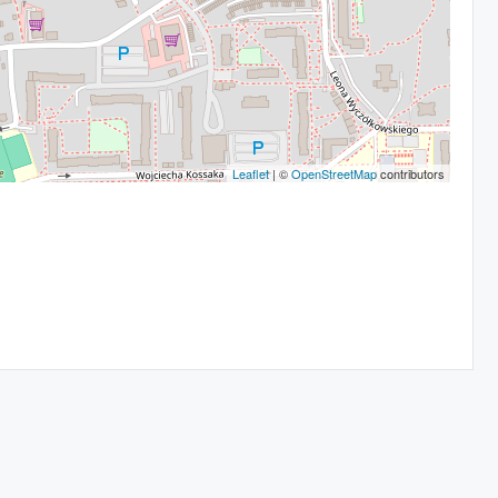
Leaflet
| ©
OpenStreetMap
contributors