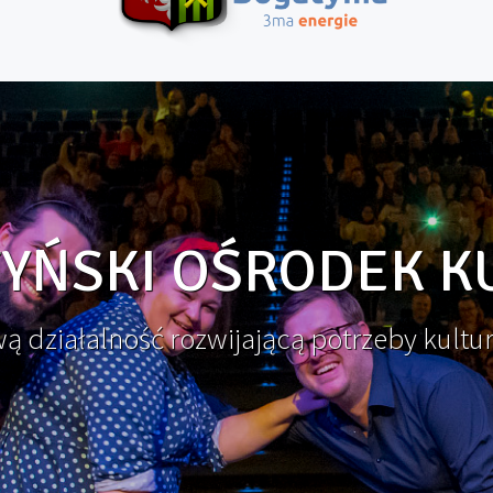
YŃSKI OŚRODEK K
 działalność rozwijającą potrzeby kultu